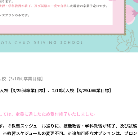
㈫入校【3/18㈫卒業目標】
㈯入校【3/25㈫卒業目標】、2/18㈫入校【3/29㈯卒業目標】
関しましては、定員に達したため受付終了いたしました。
す。※教習スケジュール通りに、技能教習・学科教習が終了、及び試験
。※教習スケジュールの変更不可。※追加可能なオプションは、ブロン