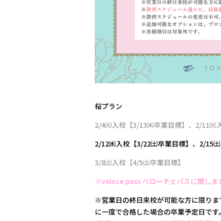
桜プラン
2/4㈫入校【3/13㈭卒業目標】、2/11
2/12㈬入校【3/22㈯卒業目標】、2/15
3/8㈯入校【4/5㈯卒業目標】
※veloce pass ベローチェパスに
※営業日の終日来校が可能な方に限りま
に一度で合格した場合の卒業予定日です