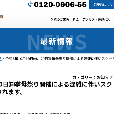
0120-0606-55
営業日はこち
入校のご案内
料金
アクセス・送迎バス
最新情報
せ
>
令和6年10月19日㈯、20日㈰挙母祭り開催による混雑に伴いスク
カテゴリー：
お知らせ
、20日㈰挙母祭り開催による混雑に伴いスク
されます。