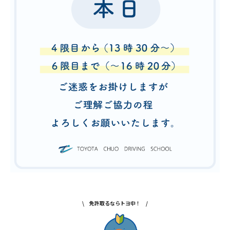
\ 免許取るならトヨ中！ /