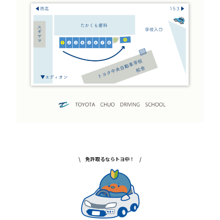
\ 免許取るならトヨ中！ /