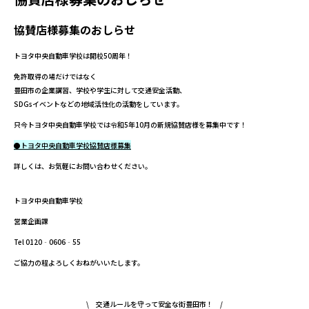
協賛店様募集のおしらせ
トヨタ中央自動車学校は開校50周年！
免許取得の場だけではなく
豊田市の企業講習、学校や学生に対して交通安全活動、
SDGsイベントなどの地域活性化の活動をしています。
只今トヨタ中央自動車学校では令和5年10月の新規協賛店様を募集中です！
●トヨタ中央自動車学校協賛店様募集
詳しくは、お気軽にお問い合わせください。
トヨタ中央自動車学校
営業企画課
Tel 0120‐0606‐55
ご協力の程よろしくおねがいいたします。
\ 交通ルールを守って安全な街豊田市！ /