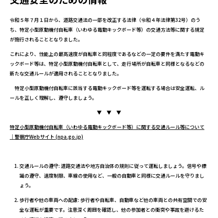
令和５年７月１日から、道路交通法の一部を改正する法律（令和４年法律第32号）のう
ち、特定小型原動機付自転車（いわゆる電動キックボード等）の交通方法等に関する規定
が施行されることとなりました。
これにより、性能上の最高速度が自転車と同程度であるなどの一定の要件を満たす電動キ
ックボード等は、特定小型原動機付自転車として、走行場所が自転車と同様となるなどの
新たな交通ルールが適用されることとなりました。
特定小型原動機付自転車に該当する電動キックボード等を運転する場合は安全運転、ル
ールを正しく理解し、遵守しましょう。
▼ ▼ ▼
特定小型原動機付自転車（いわゆる電動キックボード等）に関する交通ルール等について
｜警察庁Webサイト (npa.go.jp)
交通ルールの遵守: 道路交通法や地方自治体の規則に従って運転しましょう。信号や標
識の遵守、速度制限、車線の使用など、一般の自動車と同様に交通ルールを守りまし
ょう。
歩行者や他の車両への配慮: 歩行者や自転車、自動車など他の車両との共有空間での安
全な運転が重要です。注意深く周囲を確認し、他の参加者との衝突や事故を避けるた