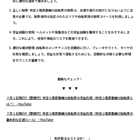
めに適切な速度で進みましょう。
正しい駐車: 特定小型原動機付自転車の駐車は、歩道や通行の妨げにならないように注
意が必要です。駐車場所は指定されたエリアや自転車用の駐車スペースを利用しましょ
う。
安全装備の使用: ヘルメットや保護具などの安全装備を着用することをおすすめしま
す。これにより、怪我や事故のリスクを軽減できます。
適切な維持管理: 自転車のメンテナンスを定期的に行い、ブレーキやライト、タイヤの
状態を確認しましょう。安全な状態で運転するためにも、定期的な点検と必要な修理
を行うことが重要です。
動画もチェック！
▼ ▼ ▼
７月１日施行!!【警察庁】特定小型原動機付自転車の安全利用（特定小型原動機付自転車と
は？） – YouTube
７月１日施行!!【警察庁】特定小型原動機付自転車の安全利用（特定小型原動機付自転車の
基本的な交通ルール） – YouTube
\ 免許取るならトヨ中！ /