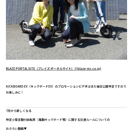
BLAZE PORTAL SITE（ブレイズ ポータルサイト） | (blaze-inc.co.jp)
KICKBOARD EV（キックボードEV）のプロモーションビデオはまた後日公開予定ですので
お楽しみに！
7月から新しくなる
特定小型言動付自転車（電動キックボード等）に関する交通ルールについての
おさらい動画▼