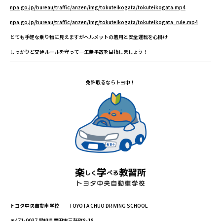
npa.go.jp/bureau/traffic/anzen/img/tokuteikogata/tokuteikogata.mp4
npa.go.jp/bureau/traffic/anzen/img/tokuteikogata/tokuteikogata_rule.mp4
とても手軽な乗り物に見えますがヘルメットの着用と安全運転を心掛け
しっかりと交通ルールを守って一生無事故を目指しましょう！
免許取るならトヨ中！
トヨタ中央自動車学校 TOYOTA CHUO DRIVING SCHOOL
〒471-0037 愛知県豊田市三軒町8-18