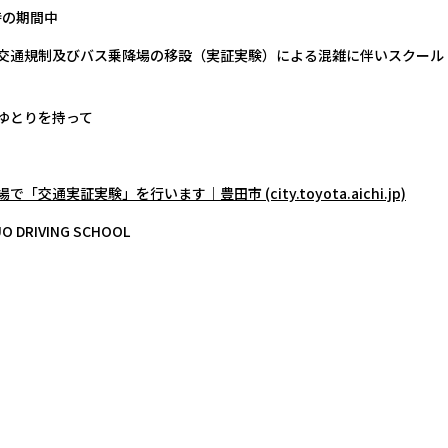
4時の期間中
交通規制及びバス乗降場の移設（実証実験）による混雑に伴いスクール
ゆとりを持って
実証実験」を行います｜豊田市 (city.toyota.aichi.jp)
RIVING SCHOOL