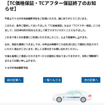
【TC価格保証・TCアフター保証終了のお知
らせ】
平素よりトヨタ中央自動車学校をご利用いただき、誠にありがとうございます。
このたび、長年ご提供してまいりました「
TC
価格保証」および「
TC
アフター保証」につき
まして、
2026
年
6
月
30
日をもちまして終了させていただくこととなりました。
これまで多くのお客様にご利用いただきましたこと、心より感謝申し上げます。
なお、保証の適用につきましては、お申込み時期やご入校状況に応じて個別に対応させて
いただく場合がございます。詳しくは受付までお問い合わせください。
今後も皆様にご満足いただけるサービスの提供に努めてまいりますので、何卒ご理解賜り
ますようお願い申し上げます。
トヨタ中央自動車学校
前の記事へ
一覧へもどる
次の記事へ