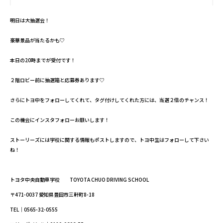
明日は大抽選会！
豪華景品が当たるかも♡
本日の20時までが受付です！
２階ロビー前に抽選箱と応募券あります♡
さらにトヨ中をフォローしてくれて、タグ付けしてくれた方には、当選２倍のチャンス！
この機会にインスタフォローお願いします！
ストーリーズには学校に関する情報もポストしますので、トヨ中生はフォローして下さい
ね！
トヨタ中央自動車学校 TOYOTA CHUO DRIVING SCHOOL
〒471-0037 愛知県豊田市三軒町8-18
TEL｜0565-32-0555