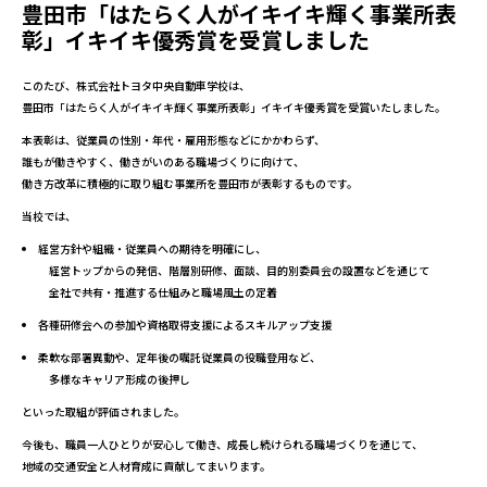
豊田市「はたらく人がイキイキ輝く事業所表
彰」イキイキ優秀賞を受賞しました
このたび、株式会社トヨタ中央自動車学校は、
豊田市「はたらく人がイキイキ輝く事業所表彰」イキイキ優秀賞を受賞いたしました。
本表彰は、従業員の性別・年代・雇用形態などにかかわらず、
誰もが働きやすく、働きがいのある職場づくりに向けて、
働き方改革に積極的に取り組む事業所を豊田市が表彰するものです。
当校では、
経営方針や組織・従業員への期待を明確にし、
経営トップからの発信、階層別研修、面談、目的別委員会の設置などを通じて
全社で共有・推進する仕組みと職場風土の定着
各種研修会への参加や資格取得支援によるスキルアップ支援
柔軟な部署異動や、定年後の嘱託従業員の役職登用など、
多様なキャリア形成の後押し
といった取組が評価されました。
今後も、職員一人ひとりが安心して働き、成長し続けられる職場づくりを通じて、
地域の交通安全と人材育成に貢献してまいります。