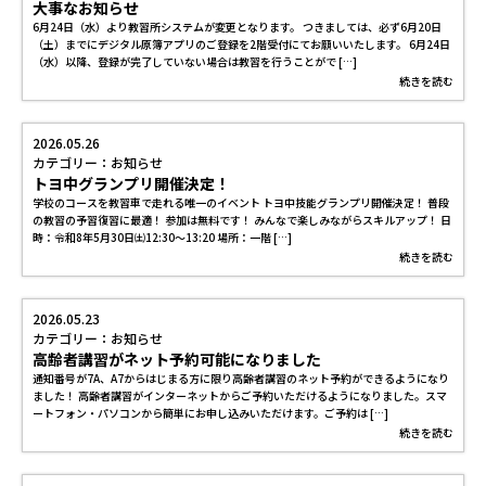
大事なお知らせ
6月24日（水）より教習所システムが変更となります。 つきましては、必ず6月20日
（土）までにデジタル原簿アプリのご登録を2階受付にてお願いいたします。 6月24日
（水）以降、登録が完了していない場合は教習を行うことがで […]
続きを読む
2026.05.26
カテゴリー：お知らせ
トヨ中グランプリ開催決定！
学校のコースを教習車で走れる唯一のイベント トヨ中技能グランプリ開催決定！ 普段
の教習の予習復習に最適！ 参加は無料です！ みんなで楽しみながらスキルアップ！ 日
時：令和8年5月30日㈯12:30～13:20 場所：一階 […]
続きを読む
2026.05.23
カテゴリー：お知らせ
高齢者講習がネット予約可能になりました
通知番号が7A、A7からはじまる方に限り高齢者講習のネット予約ができるようになり
ました！ 高齢者講習がインターネットからご予約いただけるようになりました。スマ
ートフォン・パソコンから簡単にお申し込みいただけます。ご予約は […]
続きを読む