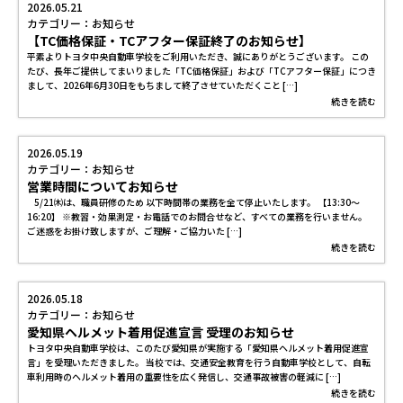
2026.05.21
カテゴリー：お知らせ
【TC価格保証・TCアフター保証終了のお知らせ】
平素よりトヨタ中央自動車学校をご利用いただき、誠にありがとうございます。 この
たび、長年ご提供してまいりました「TC価格保証」および「TCアフター保証」につき
まして、2026年6月30日をもちまして終了させていただくこと […]
続きを読む
2026.05.19
カテゴリー：お知らせ
営業時間についてお知らせ
5/21㈭は、職員研修のため 以下時間帯の業務を全て停止いたします。 【13:30～
16:20】 ※教習・効果測定・お電話でのお問合せなど、すべての業務を行いません。
ご迷惑をお掛け致しますが、ご理解・ご協力いた […]
続きを読む
2026.05.18
カテゴリー：お知らせ
愛知県ヘルメット着用促進宣言 受理のお知らせ
トヨタ中央自動車学校は、このたび愛知県が実施する「愛知県ヘルメット着用促進宣
言」を受理いただきました。 当校では、交通安全教育を行う自動車学校として、自転
車利用時のヘルメット着用の重要性を広く発信し、交通事故被害の軽減に […]
続きを読む